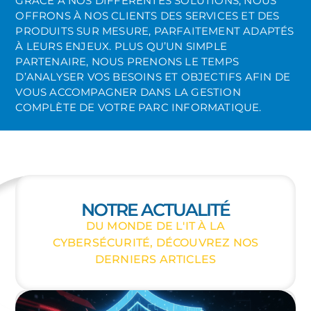
GRÂCE À NOS DIFFÉRENTES SOLUTIONS, NOUS
OFFRONS À NOS CLIENTS DES SERVICES ET DES
PRODUITS SUR MESURE, PARFAITEMENT ADAPTÉS
À LEURS ENJEUX. PLUS QU’UN SIMPLE
PARTENAIRE, NOUS PRENONS LE TEMPS
D’ANALYSER VOS BESOINS ET OBJECTIFS AFIN DE
VOUS ACCOMPAGNER DANS LA GESTION
COMPLÈTE DE VOTRE PARC INFORMATIQUE.
NOTRE ACTUALITÉ
DU MONDE DE L'IT À LA
CYBERSÉCURITÉ, DÉCOUVREZ NOS
DERNIERS ARTICLES